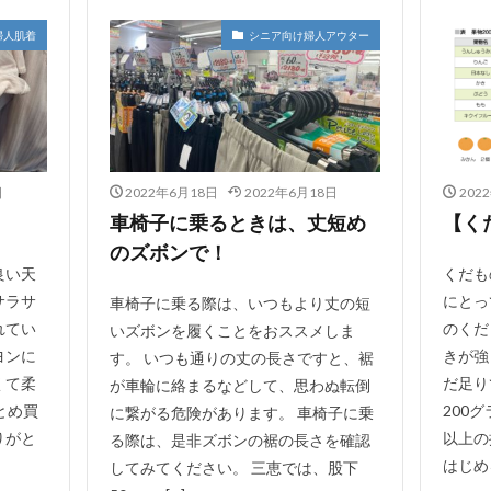
婦人肌着
シニア向け婦人アウター
日
2022年6月18日
2022年6月18日
202
車椅子に乗るときは、丈短め
【く
のズボンで！
良い天
くだも
サラサ
にとっ
車椅子に乗る際は、いつもより丈の短
れてい
のくだ
いズボンを履くことをおススメしま
ヨンに
きが強
す。 いつも通りの丈の長さですと、裾
くて柔
だ足り
が車輪に絡まるなどして、思わぬ転倒
とめ買
200
に繋がる危険があります。 車椅子に乗
りがと
以上の
る際は、是非ズボンの裾の長さを確認
はじめる
してみてください。 三恵では、股下