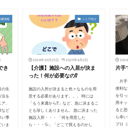
健康情報
シニア向け
日
2024年10月25日
2025年4月3日
202
でき
【介護】施設への入居が決ま
片手
った！何が必要なの⁉
片手
便利な
日の生
施設の入所が決まると色々なものを用
を引っ
方法を
意する必要があります。。。 時には
用キッ
ニア、
「もう来週から⁉」など、急に決まるこ
ると思
群など
とも珍しくありません。 急に決まった
ら幸い
寒い季
施設入所・・・ 「何を用意した
プロ（
ていま
ら・・・💦」「どこで買えるのかし