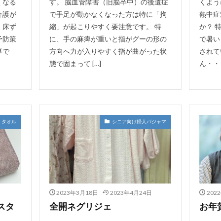
くなる
す。 脳血管障害（旧脳卒中）の後遺症
くよう
介護が
で手足が動かなくなった方は特に「拘
熱中症
、床ず
縮」が起こりやすく要注意です。 特
か？ 
予防策
に、手の麻痺が重いと指がグーの形の
で暑い
事で
方向へ力が入りやすく指が曲がった状
されて
態で固まって […]
ん・・・
タオル
シニア向け婦人パジャマ
2023年3月18日
2023年4月24日
202
スタ
全開ネグリジェ
お年