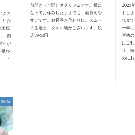
前開き（全開）ネグリジェです。横に
202
なってお休みしたままでも、着替えや
トしま
アにお
すいです。お寝巻き代わりに。スムー
れまで
！ 介
ス生地と、タオル地がございます。税
一年に
の現場
込3960円
ギ柄の
。 例
にご利
発汗が
り、毎
を吸わ
めにお買
ぐ ・
未分類