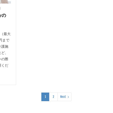
日
yの
元（最大
3円まで
介護施
など、
いの際
用くだ
1
2
Next