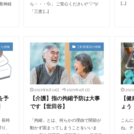
[…]
坐骨神経
ら・・・💦」 ご安心ください(^▽^)/
「三恵 […]
立ち情報
三軒茶屋店の情報
2023年8月14日
2025年4月1日
202
を予
【介護】指の拘縮予防は大事
【健
】
です【世田谷】
ょう
、長時
「拘縮」とは、何らかの理由で関節が
こんに
滞り、
動かず固まってしまうことをいいま
ね。テ