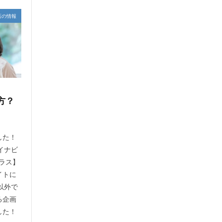
店の情報
方？
した！
イナビ
プラス】
イトに
以外で
る企画
した！