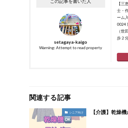
この記事を書いた人
【三恵
士・
ーム入
002
（世
歩２
setagaya-kaigo
Warning: Attempt to read property
関連する記事
【介護】乾燥機
シニア向け