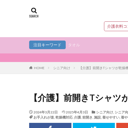
介護衣料コ
注目キーワード
タオル
HOME
シニア向け
【介護】前開きTシャツが乾燥
【介護】前開きTシャツ
2024年3月22日
2025年4月3日
シニア向け
,
シニア
お手入れが楽
,
乾燥機対応
,
介護
,
前開き
,
施設
,
着せやすい
,
着や