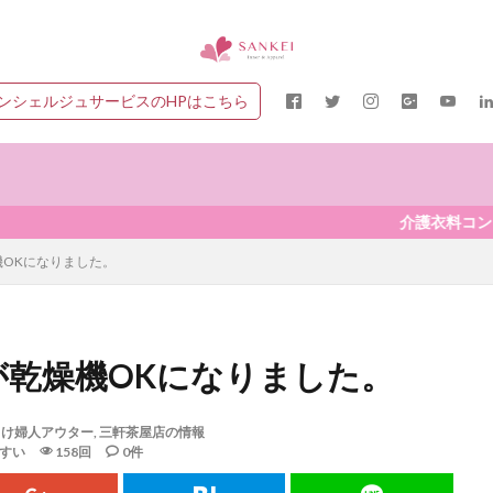
ンシェルジュサービスのHPはこちら
介護衣料コンシェルジュ
機OKになりました。
が乾燥機OKになりました。
向け婦人アウター
,
三軒茶屋店の情報
すい
158回
0件