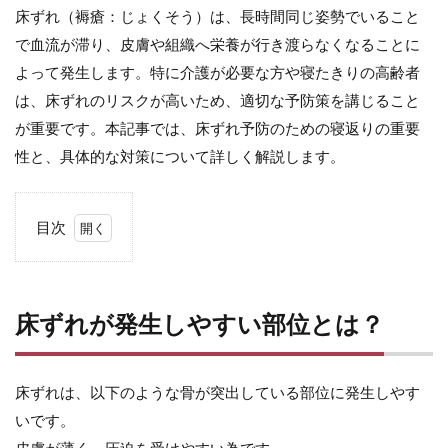
床ずれ（褥瘡：じょくそう）は、長時間同じ姿勢でいること
で血流が滞り、皮膚や組織へ栄養が行き渡らなくなることに
よって発生します。特に介護が必要な方や寝たきりの高齢者
は、床ずれのリスクが高いため、適切な予防策を講じること
が重要です。本記事では、床ずれ予防のための寝返りの重要
性と、具体的な対策について詳しく解説します。
目次
1
床ず
れが
発生
床ずれが発生しやすい部位とは？
しや
すい
部位
と
床ずれは、以下のような骨が突出している部位に発生しやす
は？
いです。
2