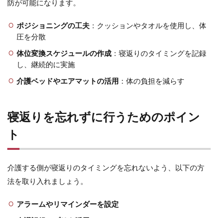
れ
防が可能になります。
ず
に
ポジショニングの工夫
：クッションやタオルを使用し、体
行
圧を分散
う
た
体位変換スケジュールの作成
：寝返りのタイミングを記録
め
し、継続的に実施
の
ポ
介護ベッドやエアマットの活用
：体の負担を減らす
イ
ン
ト
寝返りを忘れずに行うためのポイン
4
まと
ト
め：
寝返
り介
助で
介護する側が寝返りのタイミングを忘れないよう、以下の方
床ず
法を取り入れましょう。
れを
防ご
アラームやリマインダーを設定
う！