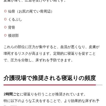
皮膚が薄く、圧迫を受けやすい為です。
介
護
仙骨（お尻の尾てい骨周辺）
現
場
くるぶし
で
推
背骨
奨
後頭部
さ
れ
る
これらの部位に圧力が集中すると、血流が悪くなり、皮膚が
寝
壊死するリスクが高まります。定期的に寝返りを促すこと
返
り
で、圧力を分散し、床ずれを予防できます。
の
頻
度
介護現場で推奨される寝返りの頻度
3
寝
返
り
2時間ごと
に寝返りを行うことが推奨されています。
を
特に以下のような工夫をすることで、より効果的な床ずれ予
忘