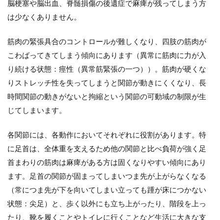
脳梗塞や脳出血、脊髄損傷の後遺症で麻痺が残ってしまう方
は少なくありません。
筋肉の緊張具合のコントロールが難しくなり、四肢の筋肉が
こわばってきてしまう傾向にあります（異常に筋肉に力が入
り続ける状態：痙性（異常筋緊張の一つ））。筋肉が硬くな
りストレッチ性を失ってしまうと関節が動きにくくなり、長
時間関節の動きがないと拘縮という関節の可動域の制限が生
じてしまいます。
各関節には、各動作においてそれぞれに役割があります。特
に足首は、全体重を支えるため他の関節と比べ負荷が強く足
首まわりの筋肉は麻痺がある方は固くなりやすい傾向にあり
ます。足首の関節が固まってしまいつま先が上がらなくなる
（常につま先が下を向いてしまい立っても踵が床につかない
状態：尖足）と、歩く以外にも立ち上がったり、階段を上っ
たり、靴を履くことやトイレに行くことなど生活に大きな支