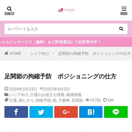
ュサービス（無料）を三軒茶屋店にて好評受付中！
HOME
シニア向け
足関節の拘縮予防 ポジショニングの仕方
足関節の拘縮予防 ポジショニングの仕方
2024年3月23日
2025年4月3日
シニア向け
,
介護のお役立ち情報
,
健康情報
介護
,
寝たきり
,
拘縮予防
,
枕
,
片麻痺
,
足関節
197回
0件