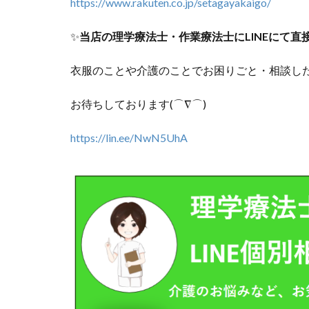
https://www.rakuten.co.jp/setagayakaigo/
✨
当店の理学療法士・作業療法士にLINEにて
衣服のことや介護のことでお困りごと・相談したい
お待ちしております(⌒∇⌒)
https://lin.ee/NwN5UhA