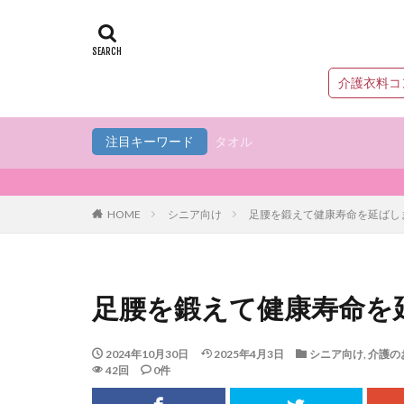
介護衣料コ
注目キーワード
タオル
HOME
シニア向け
足腰を鍛えて健康寿命を延ばし
足腰を鍛えて健康寿命を
2024年10月30日
2025年4月3日
シニア向け
,
介護の
42回
0件